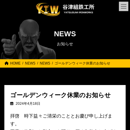
コ
ナ
ン
ビ
テ
ゲ
ン
ー
ツ
シ
へ
ョ
NEWS
ス
ン
キ
に
ッ
移
プ
動
HOME
NEWS
NEWS
ゴールデンウィーク休業のお知らせ
ゴールデンウィーク休業のお知らせ
2024年4月18日
拝啓 時下益々ご清栄のこととお慶び申し上げま
す。